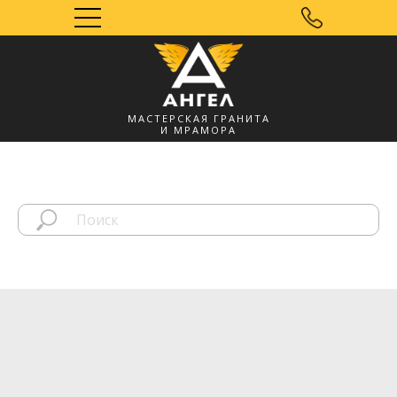
МАСТЕРСКАЯ ГРАНИТА
И МРАМОРА
Мозырь, УНП
491572060