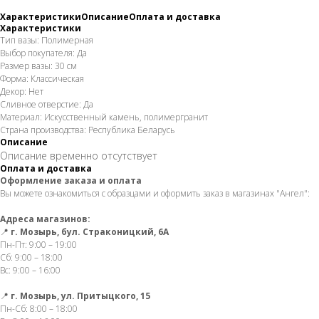
Характеристики
Описание
Оплата и доставка
Характеристики
Тип вазы: Полимерная
Выбор покупателя: Да
Размер вазы: 30 см
Форма: Классическая
Декор: Нет
Сливное отверстие: Да
Материал: Искусственный камень, полимергранит
Страна производства: Республика Беларусь
Описание
Описание временно отсутствует
Оплата и доставка
Оформление заказа и оплата
Вы можете ознакомиться с образцами и оформить заказ в магазинах "Ангел":
Адреса магазинов:
📍
г. Мозырь, бул. Страконицкий, 6А
Пн-Пт: 9:00 – 19:00
Сб: 9:00 – 18:00
Вс: 9:00 – 16:00
📍
г. Мозырь, ул. Притыцкого, 15
Пн-Сб: 8:00 – 18:00