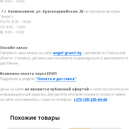
Вс: 8:00 – 16:00
📍
г. Калинковичи. ул. Красноармейская, 2Б
(за торговым центром
"Анри")
Пн-Пт: 8:30 – 18:00
Сб: 9:00 – 16:00
Вс: 9:00 – 14:00
Онлайн-заказ
Оформить заказ можно на сайте
angel-granit.by
с доставкой по Гомельской
области. Стоимость доставки рассчитывается индивидуально в зависимости от
расстояния.
Возможна оплата через ЕРИП
Подробнее в разделе
"Оплата и доставка"
Цены на сайте
не являются публичной офертой
и носят исключительно
информационный характер. Для расчёта итоговой стоимости оставьте заявку
на сайте или свяжитесь с нами по телефону:
+375 (29) 230-64-60
Похожие товары