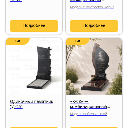
комплекс с парящей
Модель с контрастом чёрного
надгробной плитой и
габбро-диабаза и
светлой вертикальной
Мансуровского гранита,
вставкой
парящей надгробной плитой
Подробнее
Подробнее
и минималистичной
архитектурной композицией.
Хит
Хит
Одиночный памятник
«К-08» —
"Д-25"
комбинированный
мемориальный
Модель с облегчённой
комплекс с утончённым
пластичной композицией,
силуэтом
монументальным