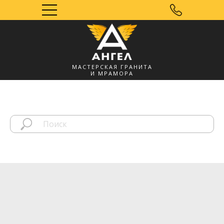
МАСТЕРСКАЯ ГРАНИТА
И МРАМОРА
Мозырь, УНП
491572060