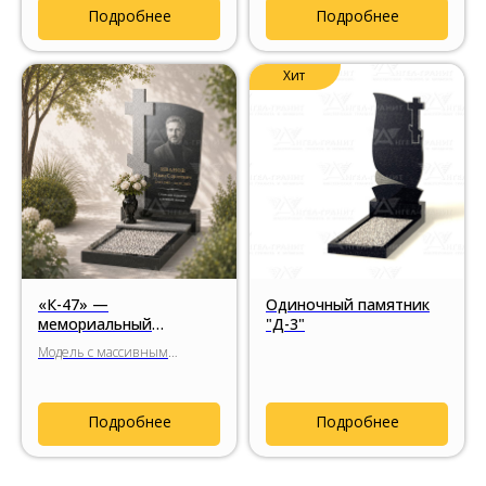
ступенчатым основанием и
Подробнее
Подробнее
ритмичным сочетанием
чёрного габбро-диабаза и
гранита Аврора.
Хит
«К-47» —
Одиночный памятник
мемориальный
"Д-3"
комплекс с крупным
Модель с массивным
гранитным крестом
гранитным крестом
нестандартных пропорций,
мягким силуэтом стелы и
Подробнее
Подробнее
возможностью подобрать
характер композиции за счёт
различных оттенков