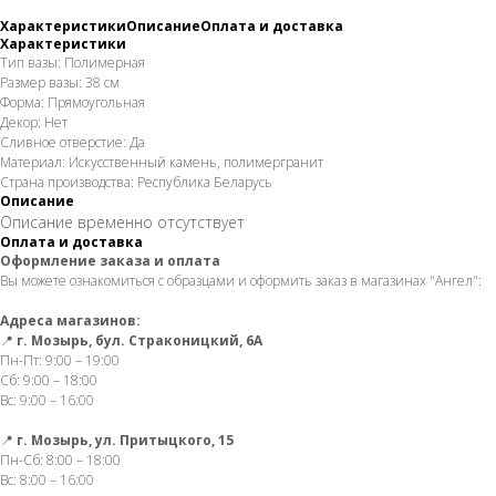
Характеристики
Описание
Оплата и доставка
Характеристики
Тип вазы: Полимерная
Размер вазы: 38 см
Форма: Прямоугольная
Декор: Нет
Сливное отверстие: Да
Материал: Искусственный камень, полимергранит
Страна производства: Республика Беларусь
Описание
Описание временно отсутствует
Оплата и доставка
Оформление заказа и оплата
Вы можете ознакомиться с образцами и оформить заказ в магазинах "Ангел":
Адреса магазинов:
📍
г. Мозырь, бул. Страконицкий, 6А
Пн-Пт: 9:00 – 19:00
Сб: 9:00 – 18:00
Вс: 9:00 – 16:00
📍
г. Мозырь, ул. Притыцкого, 15
Пн-Сб: 8:00 – 18:00
Вс: 8:00 – 16:00