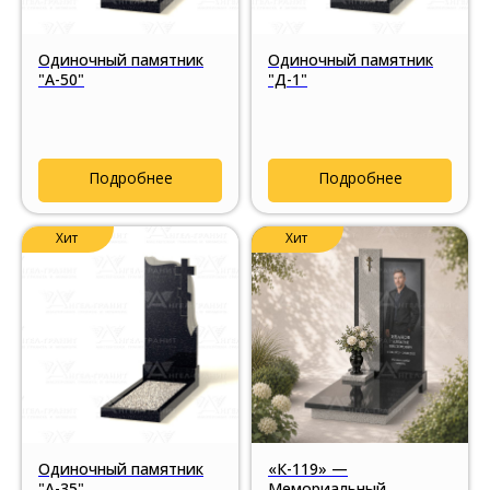
Одиночный памятник
Одиночный памятник
"А-50"
"Д-1"
Подробнее
Подробнее
Хит
Хит
Одиночный памятник
«К-119» —
"А-35"
Мемориальный