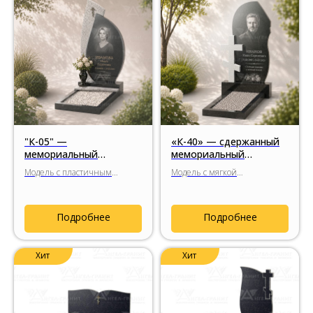
"К-05" —
«К-40» — сдержанный
мемориальный
мемориальный
комплекс с силуэтом
комплекс с гранитным
Модель с пластичным
Модель с мягкой
пламени свечи
крестом
силуэтом, напоминающим
композицией и
пламя свечи, мягкой
гармоничным по
асимметрией формы и
пропорциям гранитным
Подробнее
Подробнее
сочетанием чёрного габбро-
крестом, спокойным
диабаза с декоративными
силуэтом стелы и
вставками из натурального
сдержанным религиозным
Хит
Хит
гранита.
символом.