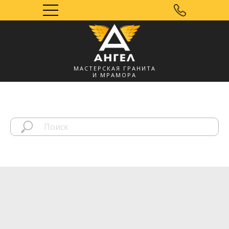
МАСТЕРСКАЯ ГРАНИТА
И МРАМОРА
Мозырь, УНП
491572060