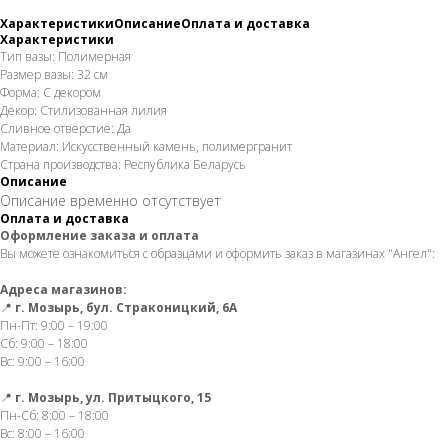
Характеристики
Описание
Оплата и доставка
Характеристики
Тип вазы: Полимерная
Размер вазы: 32 см
Форма: С декором
Декор: Стилизованная лилия
Сливное отверстие: Да
Материал: Искусственный камень, полимергранит
Страна производства: Республика Беларусь
Описание
Описание временно отсутствует
Оплата и доставка
Оформление заказа и оплата
Вы можете ознакомиться с образцами и оформить заказ в магазинах "Ангел":
Адреса магазинов:
📍
г. Мозырь, бул. Страконицкий, 6А
Пн-Пт: 9:00 – 19:00
Сб: 9:00 – 18:00
Вс: 9:00 – 16:00
📍
г. Мозырь, ул. Притыцкого, 15
Пн-Сб: 8:00 – 18:00
Вс: 8:00 – 16:00