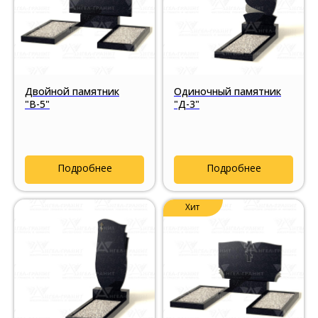
Двойной памятник
Одиночный памятник
"В-5"
"Д-3"
Подробнее
Подробнее
Хит