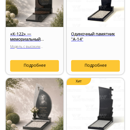
«К-122» —
Одиночный памятник
мемориальный
"А-14"
комплекс с выверенной
Модель с высоким
композицией и
гранитным крестом,
высоким гранитным
выверенными пропорциями
крестом
стелы и цельной
Подробнее
Подробнее
религиозной композицией с
радиусными элементами
основания.
Хит