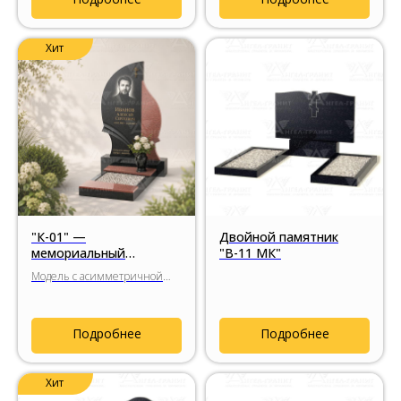
Хит
"К-01" —
Двойной памятник
мемориальный
"В-11 МК"
комплекс из гранита с
Модель с асимметричной
пластичной формой
стелой и декоративной
вставкой из натурального
гранита.
Подробнее
Подробнее
Хит