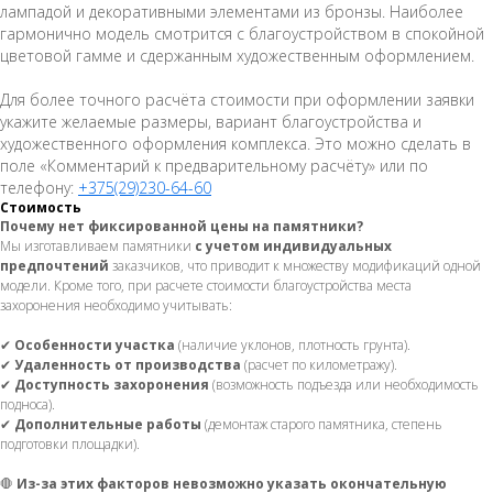
лампадой и декоративными элементами из бронзы. Наиболее
гармонично модель смотрится с благоустройством в спокойной
цветовой гамме и сдержанным художественным оформлением.
Для более точного расчёта стоимости при оформлении заявки
укажите желаемые размеры, вариант благоустройства и
художественного оформления комплекса. Это можно сделать в
поле «Комментарий к предварительному расчёту» или по
телефону:
+375(29)230-64-60
Стоимость
Почему нет фиксированной цены на памятники?
Мы изготавливаем памятники
с учетом индивидуальных
предпочтений
заказчиков, что приводит к множеству модификаций одной
модели. Кроме того, при расчете стоимости благоустройства места
захоронения необходимо учитывать:
✔
Особенности участка
(наличие уклонов, плотность грунта).
✔
Удаленность от производства
(расчет по километражу).
✔
Доступность захоронения
(возможность подъезда или необходимость
подноса).
✔
Дополнительные работы
(демонтаж старого памятника, степень
подготовки площадки).
🛑
Из-за этих факторов невозможно указать окончательную