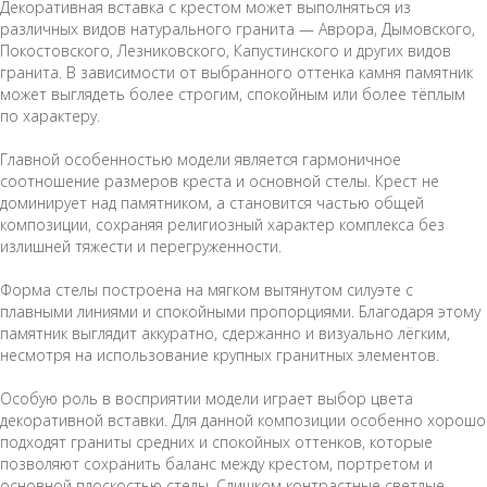
Декоративная вставка с крестом может выполняться из
различных видов натурального гранита — Аврора, Дымовского,
Покостовского, Лезниковского, Капустинского и других видов
гранита. В зависимости от выбранного оттенка камня памятник
может выглядеть более строгим, спокойным или более тёплым
по характеру.
Главной особенностью модели является гармоничное
соотношение размеров креста и основной стелы. Крест не
доминирует над памятником, а становится частью общей
композиции, сохраняя религиозный характер комплекса без
излишней тяжести и перегруженности.
Форма стелы построена на мягком вытянутом силуэте с
плавными линиями и спокойными пропорциями. Благодаря этому
памятник выглядит аккуратно, сдержанно и визуально лёгким,
несмотря на использование крупных гранитных элементов.
Особую роль в восприятии модели играет выбор цвета
декоративной вставки. Для данной композиции особенно хорошо
подходят граниты средних и спокойных оттенков, которые
позволяют сохранить баланс между крестом, портретом и
основной плоскостью стелы. Слишком контрастные светлые