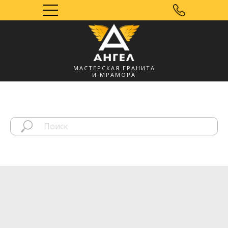
МАСТЕРСКАЯ ГРАНИТА
И МРАМОРА
Мозырь, УНП
491572060