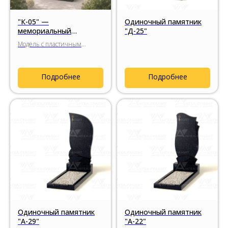
"К-05" —
Одиночный памятник
мемориальный
"Д-25"
комплекс с силуэтом
Модель с пластичным
пламени свечи
силуэтом, напоминающим
пламя свечи, мягкой
асимметрией формы и
Подробнее
Подробнее
сочетанием чёрного габбро-
диабаза с декоративными
вставками из натурального
гранита.
Одиночный памятник
Одиночный памятник
"А-29"
"А-22"