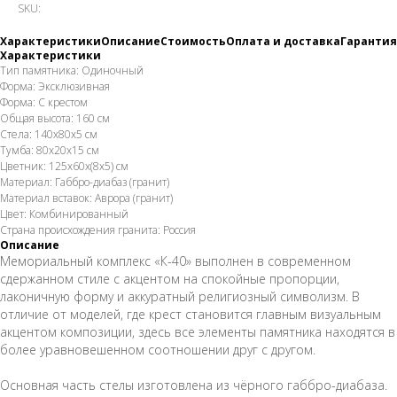
SKU:
Характеристики
Описание
Стоимость
Оплата и доставка
Гарантия
Характеристики
Тип памятника: Одиночный
Форма: Эксклюзивная
Форма: С крестом
Общая высота: 160 см
Стела: 140х80х5 см
Тумба: 80х20х15 см
Цветник: 125х60х(8х5) см
Материал: Габбро-диабаз (гранит)
Материал вставок: Аврора (гранит)
Цвет: Комбинированный
Страна происхождения гранита: Россия
Описание
Мемориальный комплекс «К-40» выполнен в современном
сдержанном стиле с акцентом на спокойные пропорции,
лаконичную форму и аккуратный религиозный символизм. В
отличие от моделей, где крест становится главным визуальным
акцентом композиции, здесь все элементы памятника находятся в
более уравновешенном соотношении друг с другом.
Основная часть стелы изготовлена из чёрного габбро-диабаза.