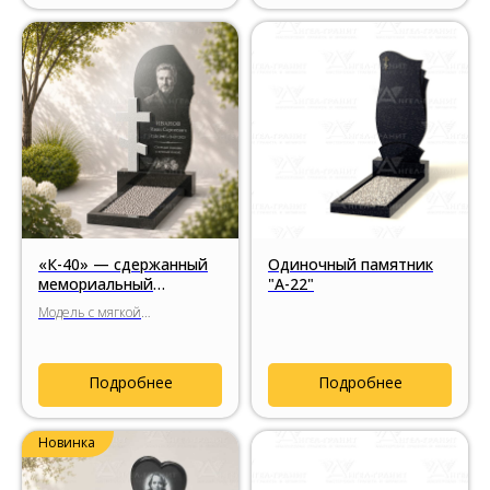
«К-40» — сдержанный
Одиночный памятник
мемориальный
"А-22"
комплекс с гранитным
Модель с мягкой
крестом
композицией и
гармоничным по
пропорциям гранитным
Подробнее
Подробнее
крестом, спокойным
силуэтом стелы и
сдержанным религиозным
Новинка
символом.