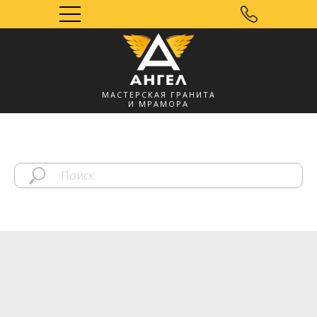
МАСТЕРСКАЯ ГРАНИТА
И МРАМОРА
Мозырь, УНП
491572060