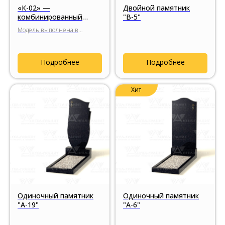
«К-02» —
Двойной памятник
комбинированный
"В-5"
гранитный комплекс
Модель выполнена в
лаконичной формы
достаточно строгом и
лаконичном стиле с
использованием вставок из
Подробнее
Подробнее
цветного гранита. В
представленном варианте
используется гранит Aurora с
Хит
выразительной чёрно-
красной природной
текстурой.
Одиночный памятник
Одиночный памятник
"А-19"
"А-6"