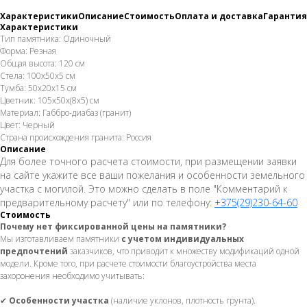
Характеристики
Описание
Стоимость
Оплата и доставка
Гарантия
Характеристики
Тип памятника: Одиночный
Форма: Резная
Общая высота: 120 см
Стела: 100х50х5 см
Тумба: 50х20х15 см
Цветник: 105х50х(8х5) см
Материал: Габбро-диабаз (гранит)
Цвет: Черный
Страна происхождения гранита: Россия
Описание
Для более точного расчета стоимости, при размещении заявки
на сайте укажите все ваши пожелания и особенности земельного
участка с могилой. Это можно сделать в поле "Комментарий к
предварительному расчету" или по телефону:
+375(29)230-64-60
Стоимость
Почему нет фиксированной цены на памятники?
Мы изготавливаем памятники
с учетом индивидуальных
предпочтений
заказчиков, что приводит к множеству модификаций одной
модели. Кроме того, при расчете стоимости благоустройства места
захоронения необходимо учитывать:
✔
Особенности участка
(наличие уклонов, плотность грунта).