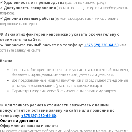
✔
Удаленность от производства
(расчет по километражу).
✔
Доступность захоронения
(возможность подъезда или необходимость
подноса).
✔
Дополнительные работы
(демонтаж старого памятника, степень
подготовки площадки).
🛑
Из-за этих факторов невозможно указать окончательную
стоимость на сайте.
📞
Запросите точный расчет по телефону:
+375 (29) 230-64-60
или
оставьте заявку на сайте.
Важно!
Цены на сайте ориентировочные и указаны за конкретный комплект,
без учета индивидуальных пожеланий, доставки и установки.
Все представленные модели памятников и оград имеют стандартные
размеры и комплектацию (указаны в карточке товара).
Параметры изделия могут быть изменены по вашему запросу.
💬
Для точного расчета стоимости свяжитесь с нашим
консультантом оставив заявку на сайте или позвонив по
телефону:
+375 (29) 230-64-60
.
Оплата и доставка
Оформление заказа и оплата
Вы можете ознакомиться с образцами и оформить заказ в магазинах "Ангел":