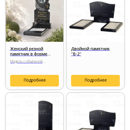
Женский резной
Двойной памятник
памятник в форме
"В-2"
сердца «Два сердца»
Модель с объёмной
фрезеровкой, цветочным
декором и художественной
обработкой натурального
Подробнее
Подробнее
гранита.