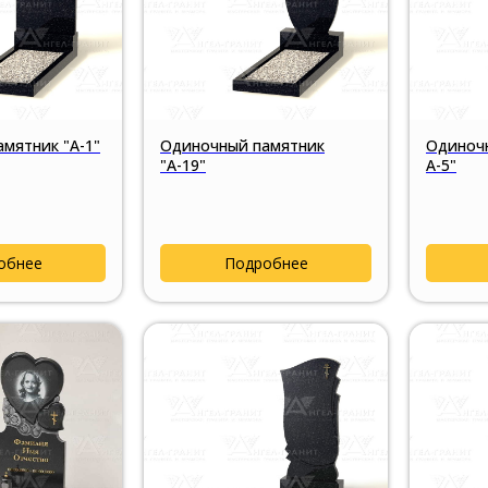
мятник "А-1"
Одиночный памятник
Одиночн
"А-19"
А-5"
обнее
Подробнее