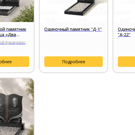
ой памятник
Одиночный памятник "Д-1"
Одиноч
ца «Два
"А-22"
ой фрезеровкой,
ром и
обработкой
анита.
обнее
Подробнее