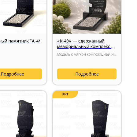
ый памятник "А-4/
«К-40» — сдержанный
мемориальный комплекс с
гранитным крестом
Модель с мягкой композицией и
гармоничным по пропорциям
гранитным крестом, спокойным
силуэтом стелы и сдержанным
Подробнее
Подробнее
религиозным символом.
Хит