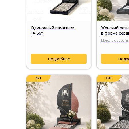
Одиночный памятник
Женский резн
"А-56"
в форме серд
сердца»
Модель с объёмн
цветочным деко
художественной 
натурального гр
Подробнее
Подр
Хит
Хит