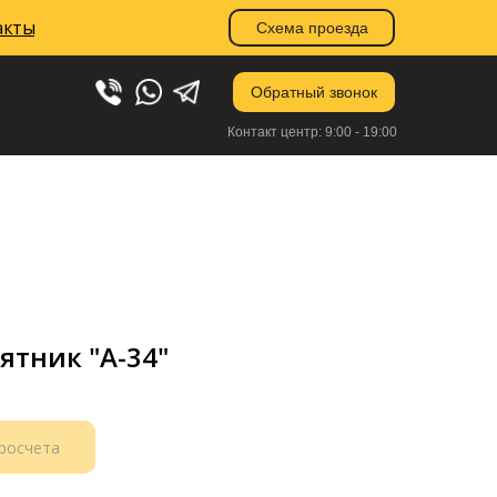
акты
акты
Схема проезда
Схема проезда
Обратный звонок
Контакт центр: 9:00 - 19:00
тник "А-34"
просчета