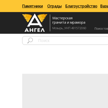
Памятники
Памятники
Ограды
Ограды
Благоустройство
Благоустройство
Ваз
Ваз
Мастерская
гранита и мрамора
Мозырь, УНП 491572060
Поиск то