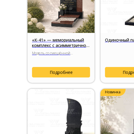
«К-41» — мемориальный
Одиночный па
комплекс с асимметричной
архитектурой стелы
Модель со смещённой
композицией плоскостей,
выразительной игрой граней и
вертикальной вставкой из
Подробнее
Подр
Лезниковского гранита.
Новинка