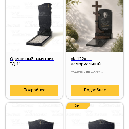
Одиночный памятник
«К-122» —
"Д-1"
мемориальный
комплекс с выверенной
Модель с высоким
композицией и
гранитным крестом,
высоким гранитным
выверенными пропорциями
крестом
стелы и цельной
Подробнее
Подробнее
религиозной композицией с
радиусными элементами
основания.
Хит