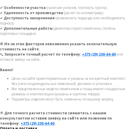
✔
Особенности участка
(наличие уклонов, плотность грунта).
✔
Удаленность от производства
(расчет по километражу).
✔
Доступность захоронения
(возможность подъезда или необходимость
подноса).
✔
Дополнительные работы
(демонтаж старого памятника, степень
подготовки площадки).
🛑
Из-за этих факторов невозможно указать окончательную
стоимость на сайте.
📞
Запросите точный расчет по телефону:
+375 (29) 230-64-60
или
оставьте заявку на сайте.
Важно!
Цены на сайте ориентировочные и указаны за конкретный комплект,
без учета индивидуальных пожеланий, доставки и установки.
Все представленные модели памятников и оград имеют стандартные
размеры и комплектацию (указаны в карточке товара).
Параметры изделия могут быть изменены по вашему запросу.
💬
Для точного расчета стоимости свяжитесь с нашим
консультантом оставив заявку на сайте или позвонив по
телефону:
+375 (29) 230-64-60
.
Оплата и доставка