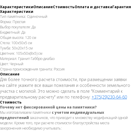
Характеристики
Описание
Стоимость
Оплата и доставка
Гарантия
Характеристики
Тип памятника: Одиночный
Форма: Простая
Выбор покупателя: Да
Бюджетный: Да
Общая высота: 120 см
Стела: 100х50х5 см
Тумба: 50х20х15 см
Цветник: 105х50х(8х5) см
Материал: Гранит Габбро-диабаз
Цвет: Черный
Страна происхождения гранита: Россия
Описание
Для более точного расчета стоимости, при размещении заявки
на сайте укажите все ваши пожелания и особенности земельного
участка с могилой. Это можно сделать в поле "Комментарий к
предварительному расчету" или по телефону:
+375(29)230-64-60
Стоимость
Почему нет фиксированной цены на памятники?
Мы изготавливаем памятники
с учетом индивидуальных
предпочтений
заказчиков, что приводит к множеству модификаций одной
модели. Кроме того, при расчете стоимости благоустройства места
захоронения необходимо учитывать: