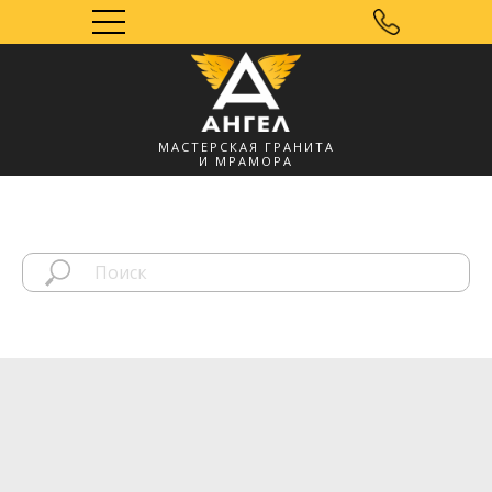
МАСТЕРСКАЯ ГРАНИТА
И МРАМОРА
Мозырь, УНП
491572060