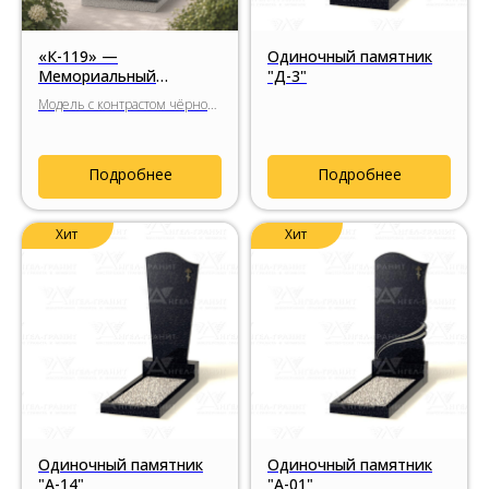
«К-119» —
Одиночный памятник
Мемориальный
"Д-3"
комплекс с парящей
Модель с контрастом чёрного
надгробной плитой и
габбро-диабаза и
светлой вертикальной
Мансуровского гранита,
вставкой
парящей надгробной плитой
Подробнее
Подробнее
и минималистичной
архитектурной композицией.
Хит
Хит
Одиночный памятник
Одиночный памятник
"А-14"
"А-01"