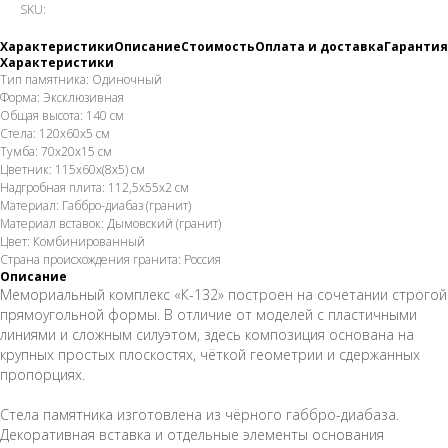
SKU:
Характеристики
Описание
Стоимость
Оплата и доставка
Гарантия
Характеристики
Тип памятника: Одиночный
Форма: Эксклюзивная
Общая высота: 140 см
Стела: 120х60х5 см
Тумба: 70х20х15 см
Цветник: 115х60х(8х5) см
Надгробная плита: 112,5х55х2 см
Материал: Габбро-диабаз (гранит)
Материал вставок: Дымовский (гранит)
Цвет: Комбинированный
Страна происхождения гранита: Россия
Описание
Мемориальный комплекс «К-132» построен на сочетании строгой
прямоугольной формы. В отличие от моделей с пластичными
линиями и сложным силуэтом, здесь композиция основана на
крупных простых плоскостях, чёткой геометрии и сдержанных
пропорциях.
Стела памятника изготовлена из чёрного габбро-диабаза.
Декоративная вставка и отдельные элементы основания