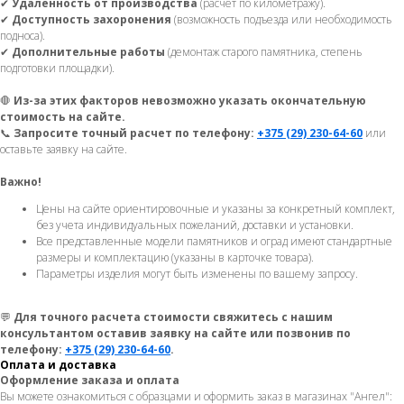
✔
Удаленность от производства
(расчет по километражу).
✔
Доступность захоронения
(возможность подъезда или необходимость
подноса).
✔
Дополнительные работы
(демонтаж старого памятника, степень
подготовки площадки).
🛑
Из-за этих факторов невозможно указать окончательную
стоимость на сайте.
📞
Запросите точный расчет по телефону:
+375 (29) 230-64-60
или
оставьте заявку на сайте.
Важно!
Цены на сайте ориентировочные и указаны за конкретный комплект,
без учета индивидуальных пожеланий, доставки и установки.
Все представленные модели памятников и оград имеют стандартные
размеры и комплектацию (указаны в карточке товара).
Параметры изделия могут быть изменены по вашему запросу.
💬
Для точного расчета стоимости свяжитесь с нашим
консультантом оставив заявку на сайте или позвонив по
телефону:
+375 (29) 230-64-60
.
Оплата и доставка
Оформление заказа и оплата
Вы можете ознакомиться с образцами и оформить заказ в магазинах "Ангел":