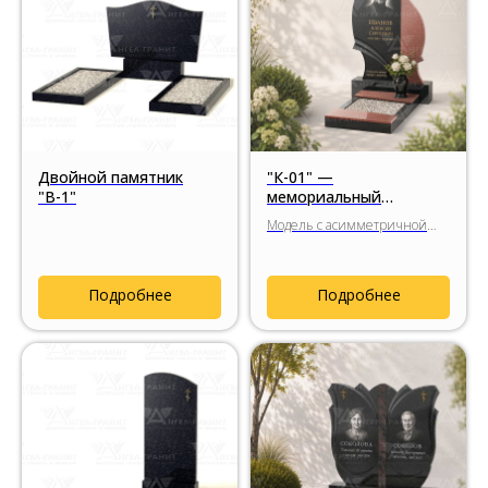
Двойной памятник
"К-01" —
"В-1"
мемориальный
комплекс из гранита с
Модель с асимметричной
пластичной формой
стелой и декоративной
вставкой из натурального
гранита.
Подробнее
Подробнее