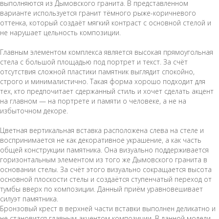
выполняются из Дымовского гранита. В представленном
варианте используется гранит тёмного рыже-коричневого
оттенка, который создаёт мягкий контраст с основной стелой и
не нарушает цельность композиции.
Главным элементом комплекса является высокая прямоугольная
стела с большой площадью под портрет и текст. За счёт
отсутствия сложной пластики памятник выглядит спокойно,
строго и минималистично. Такая форма хорошо подходит для
тех, кто предпочитает сдержанный стиль и хочет сделать акцент
на главном — на портрете и памяти о человеке, а не на
избыточном декоре.
Цветная вертикальная вставка расположена слева на стеле и
воспринимается не как декоративное украшение, а как часть
общей конструкции памятника. Она визуально поддерживается
горизонтальным элементом из того же Дымовского гранита в
основании стелы. За счёт этого визуально сокращается высота
основной плоскости стелы и создаётся ступенчатый переход от
тумбы вверх по композиции. Данный приём уравновешивает
силуэт памятника.
Бронзовый крест в верхней части вставки выполнен деликатно и
не становится главным акцентом композиции. В данной модели