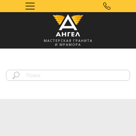
МАСТЕРСКАЯ ГРАНИТА
И МРАМОРА
Мозырь, УНП
491572060