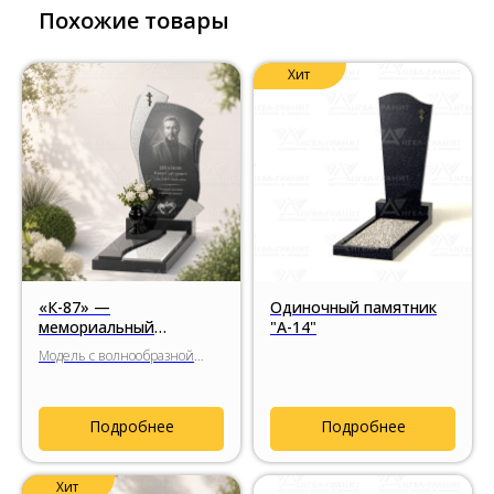
Похожие товары
Хит
«К-87» —
Одиночный памятник
мемориальный
"А-14"
комплекс с
Модель с волнообразной
многослойной
стелой, ритмом резных
пластикой формы
перьев и диагональной
композицией вставок из
Подробнее
Подробнее
натурального гранита.
Хит