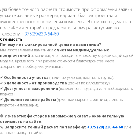
Для более точного расчёта стоимости при оформлении заявки
укажите желаемые размеры, вариант благоустройства и
художественного оформления комплекса. Это можно сделать в
поле «Комментарий к предварительному расчёту» или по
телефону:
+375(29)230-64-60
Стоимость
Почему нет фиксированной цены на памятники?
Мы изготавливаем памятники
с учетом индивидуальных
предпочтений
заказчиков, что приводит к множеству модификаций одной
модели. Кроме того, при расчете стоимости благоустройства места
захоронения необходимо учитывать:
✔
Особенности участка
(наличие уклонов, плотность грунта).
✔
Удаленность от производства
(расчет по километражу).
✔
Доступность захоронения
(возможность подъезда или необходимость
подноса).
✔
Дополнительные работы
(демонтаж старого памятника, степень
подготовки площадки).
🛑
Из-за этих факторов невозможно указать окончательную
стоимость на сайте.
📞
Запросите точный расчет по телефону:
+375 (29) 230-64-60
или
оставьте заявку на сайте.