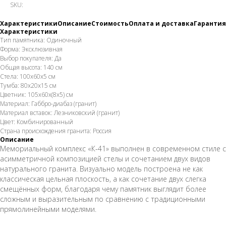
SKU:
Характеристики
Описание
Стоимость
Оплата и доставка
Гарантия
Характеристики
Тип памятника: Одиночный
Форма: Эксклюзивная
Выбор покупателя: Да
Общая высота: 140 см
Стела: 100х60х5 см
Тумба: 80х20х15 см
Цветник: 105х60х(8х5) см
Материал: Габбро-диабаз (гранит)
Материал вставок: Лезниковский (гранит)
Цвет: Комбинированный
Страна происхождения гранита: Россия
Описание
Мемориальный комплекс «К-41» выполнен в современном стиле с
асимметричной композицией стелы и сочетанием двух видов
натурального гранита. Визуально модель построена не как
классическая цельная плоскость, а как сочетание двух слегка
смещённых форм, благодаря чему памятник выглядит более
сложным и выразительным по сравнению с традиционными
прямолинейными моделями.