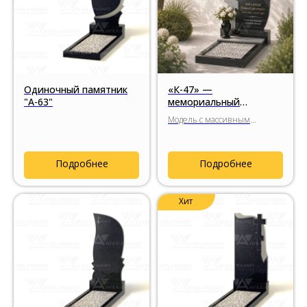
Одиночный памятник
«К-47» —
"А-63"
мемориальный
комплекс с крупным
Модель с массивным
гранитным крестом
гранитным крестом
нестандартных пропорций,
мягким силуэтом стелы и
Подробнее
Подробнее
возможностью подобрать
характер композиции за счёт
различных оттенков
Хит
натурального гранита.