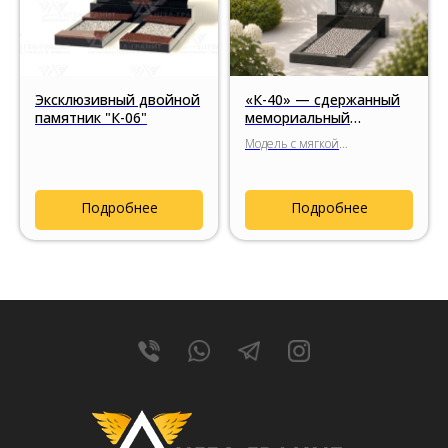
Эксклюзивный двойной
«К-40» — сдержанный
памятник "К-06"
мемориальный
комплекс с гранитным
Модель с мягкой
крестом
композицией и
гармоничным по
пропорциям гранитным
Подробнее
Подробнее
крестом, спокойным
силуэтом стелы и
сдержанным религиозным
символом.