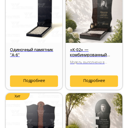
Одиночный памятник
«К-02» —
"А-6"
комбинированный
гранитный комплекс
Модель выполнена в
лаконичной формы
достаточно строгом и
лаконичном стиле с
использованием вставок из
Подробнее
Подробнее
цветного гранита. В
представленном варианте
используется гранит Aurora с
Хит
выразительной чёрно-
красной природной
текстурой.