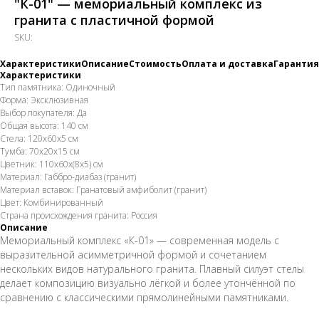
"К-01" — мемориальный комплекс из
гранита с пластичной формой
SKU:
Характеристики
Описание
Стоимость
Оплата и доставка
Гарантия
Характеристики
Тип памятника: Одиночный
Форма: Эксклюзивная
Выбор покупателя: Да
Общая высота: 140 см
Стела: 120х60х5 см
Тумба: 70х20х15 см
Цветник: 110х60х(8х5) см
Материал: Габбро-диабаз (гранит)
Материал вставок: Гранатовый амфиболит (гранит)
Цвет: Комбинированный
Страна происхождения гранита: Россия
Описание
Мемориальный комплекс «К-01» — современная модель с
выразительной асимметричной формой и сочетанием
нескольких видов натурального гранита. Плавный силуэт стелы
делает композицию визуально лёгкой и более утончённой по
сравнению с классическими прямолинейными памятниками.