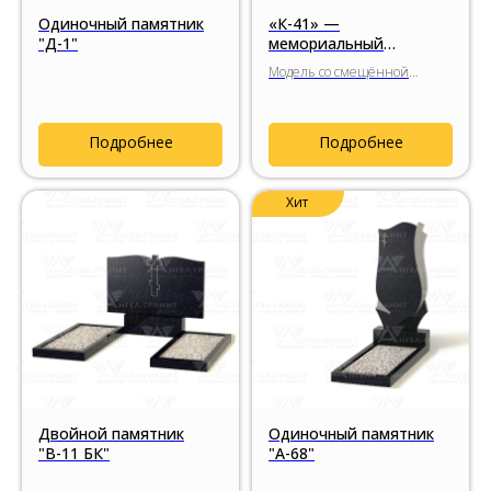
Одиночный памятник
«К-41» —
"Д-1"
мемориальный
комплекс с
Модель со смещённой
асимметричной
композицией плоскостей,
архитектурой стелы
выразительной игрой
граней и вертикальной
Подробнее
Подробнее
вставкой из Лезниковского
гранита.
Хит
Двойной памятник
Одиночный памятник
"В-11 БК"
"А-68"