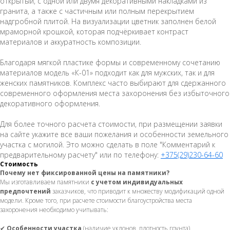
открытый, с одной или двумя декоративными накладками из
гранита, а также с частичным или полным перекрытием
надгробной плитой. На визуализации цветник заполнен белой
мраморной крошкой, которая подчёркивает контраст
материалов и аккуратность композиции.
Благодаря мягкой пластике формы и современному сочетанию
материалов модель «К-01» подходит как для мужских, так и для
женских памятников. Комплекс часто выбирают для сдержанного
современного оформления места захоронения без избыточного
декоративного оформления.
Для более точного расчета стоимости, при размещении заявки
на сайте укажите все ваши пожелания и особенности земельного
участка с могилой. Это можно сделать в поле "Комментарий к
предварительному расчету" или по телефону:
+375(29)230-64-60
Стоимость
Почему нет фиксированной цены на памятники?
Мы изготавливаем памятники
с учетом индивидуальных
предпочтений
заказчиков, что приводит к множеству модификаций одной
модели. Кроме того, при расчете стоимости благоустройства места
захоронения необходимо учитывать:
✔
Особенности участка
(наличие уклонов, плотность грунта).