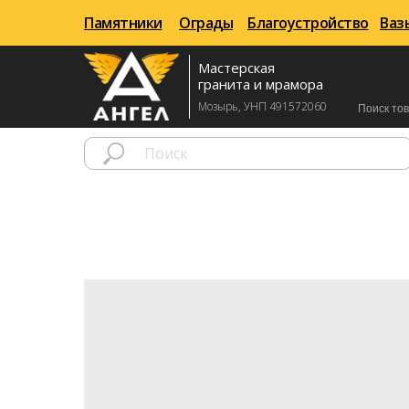
Памятники
Памятники
Ограды
Ограды
Благоустройство
Благоустройство
Ваз
Ваз
Мастерская
гранита и мрамора
Мозырь, УНП 491572060
Поиск то