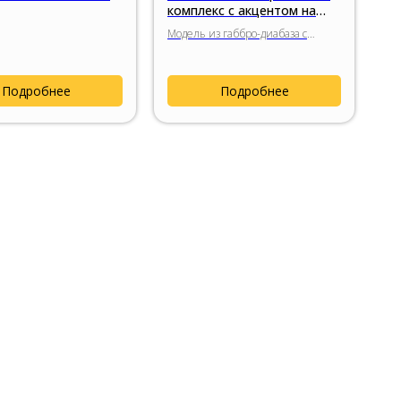
комплекс с акцентом на
портретную композицию
Модель из габбро-диабаза с
прямолинейной композицией,
вертикальной вставкой из
цветного гранита и сдержанным
Подробнее
Подробнее
современным характером.