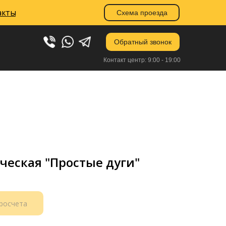
акты
акты
Схема проезда
Схема проезда
Обратный звонок
Контакт центр: 9:00 - 19:00
ческая "Простые дуги"
просчета