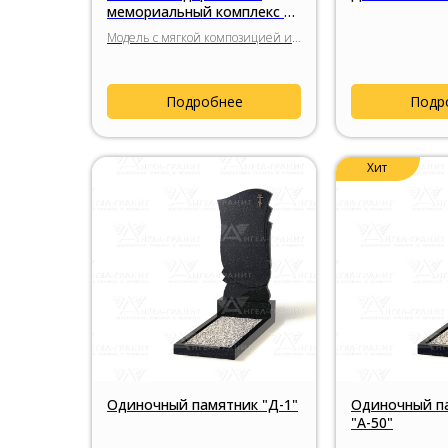
мемориальный комплекс с
гранитным крестом
Модель с мягкой композицией и
гармоничным по пропорциям
гранитным крестом, спокойным
силуэтом стелы и сдержанным
Подробнее
Подр
религиозным символом.
Хит
Одиночный памятник "Д-1"
Одиночный п
"А-50"