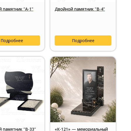
 памятник "А-1"
Двойной памятник "В-4"
Подробнее
Подробнее
 памятник "В-33"
«К-121» — мемориальный