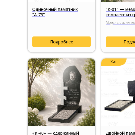
Одиночный памятник
"К-01" — ме
"А-73"
комплекс из г
пластичной 
Модель с асимм
и декоративной 
натурального гр
Подробнее
Подр
Хит
«К-40» — сдержанный
Двойной памя