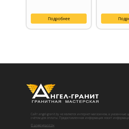
Подробнее
Подр
Сайт angel-granit.by не является интернет-магазином, а указанные 
счётом для оплаты. Предоставленная информация носит информац
© angel-granit.by