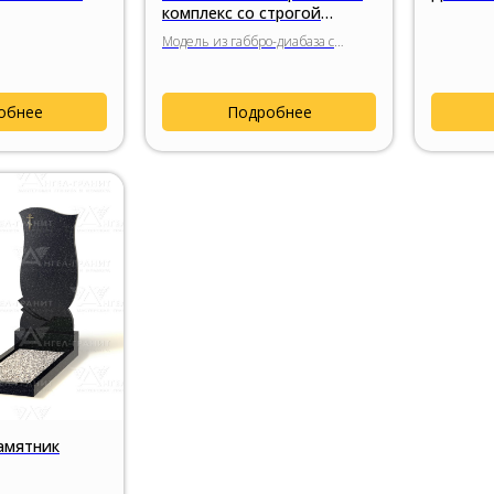
комплекс со строгой
прямоугольной
Модель из габбро-диабаза с
композицией
закрытой надгробной плитой,
вертикальной вставкой из
цветного гранита и сдержанной
обнее
Подробнее
архитектурной композицией.
амятник