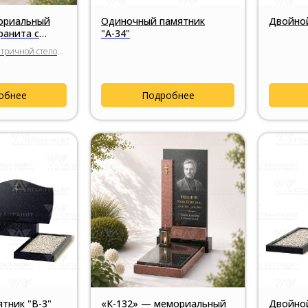
мориальный
Одиночный памятник
Двойной
ранита с
"А-34"
формой
етричной стелой
вставкой из
анита.
обнее
Подробнее
тник "В-3"
«К-132» — мемориальный
Двойной