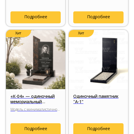
Подробнее
Подробнее
Хит
Хит
«К-04» — одиночный
Одиночный памятник
мемориальный
"А-1"
комплекс со строгой
Модель с минималистичной
геометрией
архитектурой стелы и
вертикальной вставкой из
гранита Аврора.
Подробнее
Подробнее