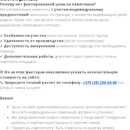
Почему нет фиксированной цены на памятники?
Мы изготавливаем памятники
с учетом индивидуальных
предпочтений
заказчиков, что приводит к множеству модификаций одной
модели. Кроме того, при расчете стоимости благоустройства места
захоронения необходимо учитывать:
✔
Особенности участка
(наличие уклонов, плотность грунта).
✔
Удаленность от производства
(расчет по километражу).
✔
Доступность захоронения
(возможность подъезда или необходимость
подноса).
✔
Дополнительные работы
(демонтаж старого памятника, степень
подготовки площадки).
🛑
Из-за этих факторов невозможно указать окончательную
стоимость на сайте.
📞
Запросите точный расчет по телефону:
+375 (29) 230-64-60
или
оставьте заявку на сайте.
Важно!
Цены на сайте ориентировочные и указаны за конкретный комплект,
без учета индивидуальных пожеланий, доставки и установки.
Все представленные модели памятников и оград имеют стандартные
размеры и комплектацию (указаны в карточке товара).
Параметры изделия могут быть изменены по вашему запросу.