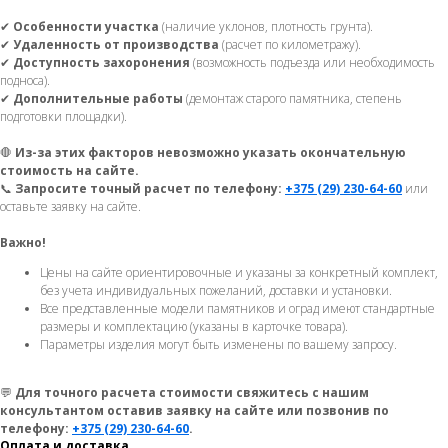
✔
Особенности участка
(наличие уклонов, плотность грунта).
✔
Удаленность от производства
(расчет по километражу).
✔
Доступность захоронения
(возможность подъезда или необходимость
подноса).
✔
Дополнительные работы
(демонтаж старого памятника, степень
подготовки площадки).
🛑
Из-за этих факторов невозможно указать окончательную
стоимость на сайте.
📞
Запросите точный расчет по телефону:
+375 (29) 230-64-60
или
оставьте заявку на сайте.
Важно!
Цены на сайте ориентировочные и указаны за конкретный комплект,
без учета индивидуальных пожеланий, доставки и установки.
Все представленные модели памятников и оград имеют стандартные
размеры и комплектацию (указаны в карточке товара).
Параметры изделия могут быть изменены по вашему запросу.
💬
Для точного расчета стоимости свяжитесь с нашим
консультантом оставив заявку на сайте или позвонив по
телефону:
+375 (29) 230-64-60
.
Оплата и доставка