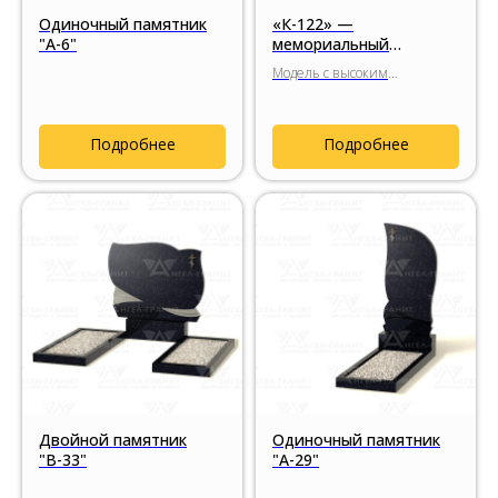
Одиночный памятник
«К-122» —
"А-6"
мемориальный
комплекс с выверенной
Модель с высоким
композицией и
гранитным крестом,
высоким гранитным
выверенными пропорциями
крестом
стелы и цельной
Подробнее
Подробнее
религиозной композицией с
радиусными элементами
основания.
Двойной памятник
Одиночный памятник
"В-33"
"А-29"