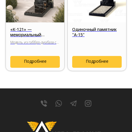
«К-121» —
Одиночный памятник
мемориальный
"А-15"
комплекс с акцентом на
Модель из габбро-диабаза с
портретную
прямолинейной
композицию
композицией, вертикальной
вставкой из цветного гранита
Подробнее
Подробнее
и сдержанным современным
характером.