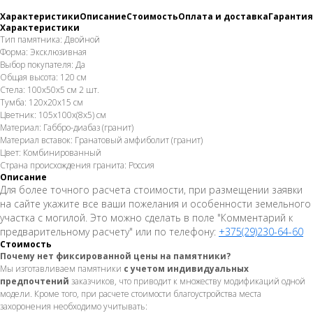
Характеристики
Описание
Стоимость
Оплата и доставка
Гарантия
Характеристики
Тип памятника: Двойной
Форма: Эксклюзивная
Выбор покупателя: Да
Общая высота: 120 см
Стела: 100х50х5 см 2 шт.
Тумба: 120х20х15 см
Цветник: 105х100х(8х5) см
Материал: Габбро-диабаз (гранит)
Материал вставок: Гранатовый амфиболит (гранит)
Цвет: Комбинированный
Страна происхождения гранита: Россия
Описание
Для более точного расчета стоимости, при размещении заявки
на сайте укажите все ваши пожелания и особенности земельного
участка с могилой. Это можно сделать в поле "Комментарий к
предварительному расчету" или по телефону:
+375(29)230-64-60
Стоимость
Почему нет фиксированной цены на памятники?
Мы изготавливаем памятники
с учетом индивидуальных
предпочтений
заказчиков, что приводит к множеству модификаций одной
модели. Кроме того, при расчете стоимости благоустройства места
захоронения необходимо учитывать: