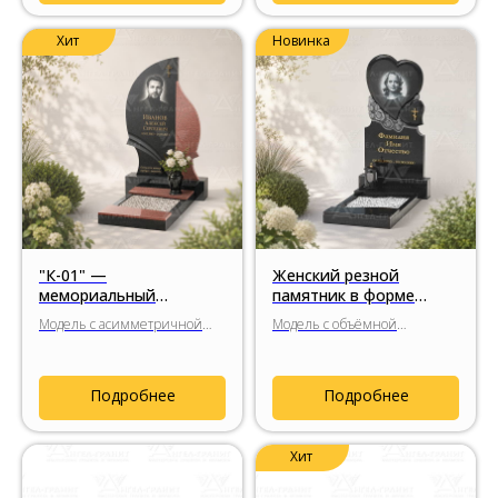
Хит
Новинка
"К-01" —
Женский резной
мемориальный
памятник в форме
комплекс из гранита с
сердца «Два сердца»
Модель с асимметричной
Модель с объёмной
пластичной формой
стелой и декоративной
фрезеровкой, цветочным
вставкой из натурального
декором и художественной
гранита.
обработкой натурального
Подробнее
Подробнее
гранита.
Хит