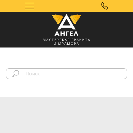
МАСТЕРСКАЯ ГРАНИТА
И МРАМОРА
Мозырь, УНП
491572060